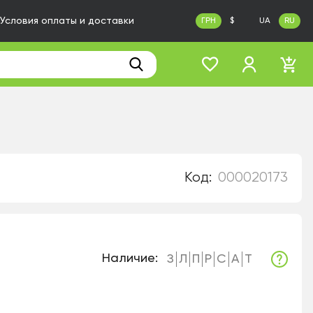
Условия оплаты и доставки
ГРН
$
UA
RU
Код:
000020173
Наличие:
З
Л
П
Р
С
А
Т