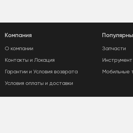
Компания
Популярны
О компании
Запчасти
Контакты и Локация
Инструмент
Гарантии и Условия возврата
Мобильные 
Условия оплаты и доставки
A PHP Error was encountered
Severity: Warning
Message: Unknown: write failed: Disk quota exceeded (12
Filename: Unknown