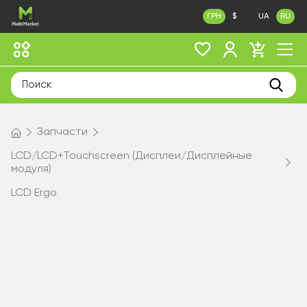
ГРН
$
UA
RU
Запчасти
LCD/LCD+Touchscreen (Дисплеи/Дисплейные
модуля)
LCD Ergo