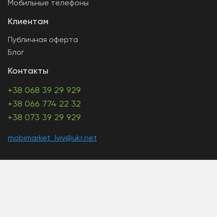
Мобильные телефоны
Клиентам
Публичная оферта
Блог
Контакты
+38 068 39 29 929
+38 066 774 22 32
+38 073 39 29 929
mobimarket_lviv@ukr.net
A PHP Error was encountered
Severity: Warning
Message: Unknown: write failed: Disk quota exceeded
(122)