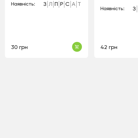
З
Л
П
Р
С
А
Т
Наявність:
З
Наявність:
30 грн
42 грн